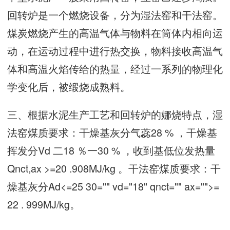
回转炉是一个燃烧设备，分为湿法窑和干法窑。
煤炭燃烧产生的高温气体与物料在筒体内相向运
动，在运动过程中进行热交换，物料接收高温气
体和高温火焰传给的热量，经过一系列的物理化
学变化后，被缎烧成熟料。
三、根据水泥生产工艺和回转炉的娜烧特点，湿
法窑煤质要求：干燥基灰分气蕊28 % ，干燥基
挥发分Vd 二18 ％一30 % ，收到基低位发热量
Qnct,ax >=20 .908MJ/kg 。干法窑煤质要求：干
燥基灰分Ad<=25 30="" vd="18" qnct="" ax="">=
22 . 999MJ/kg。