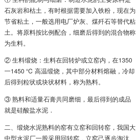
石灰岩和枯土，有时根据需要加入铁粉，现在为
节省粘土，一般选用电厂炉灰、煤歼石等替代粘
土。将原料按比例配合，细磨后得到的混合物称
为生料。
② 生料缎烧：生料在回转炉或立窑内，在1350
一1450 ℃ 高温缎烧，其中部分材料熔融，冷却
后得到粒状或块状材料，称为熟料。
③ 熟料和适量石膏共同磨细，最后得到的成品
就是硅酸盐水泥．
二、缎烧水泥熟料的窑有立窑和回转窑，我国大
中型水泥厂一股采用回转窑，立窑己逐步淘汰。